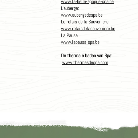
www.la-belle-epoque-spa.be
L'auberge:
www.aubergedespa.be
Le relais de la Sauveniere:
www.relaisdelasauveniere.be
La Pausa
www.lapausa-spa.be
De thermale baden van Spa:
www.thermesdespa.com