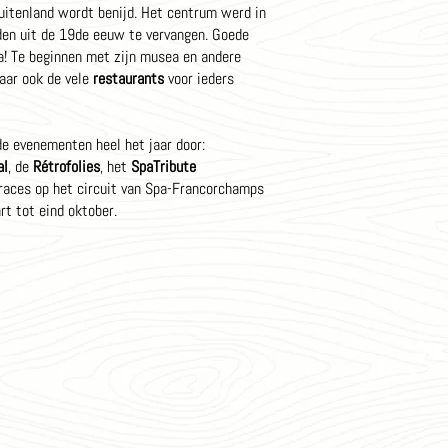
buitenland wordt benijd. Het centrum werd in
en uit de 19de eeuw te vervangen. Goede
pa! Te beginnen met zijn musea en andere
maar ook de vele
restaurants
voor ieders
de evenementen heel het jaar door:
al
, de
Rétrofolies
, het
SpaTribute
e races op het circuit van Spa-Francorchamps
t tot eind oktober.