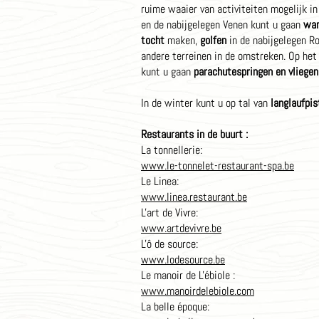
ruime waaier van activiteiten mogelijk in
en de nabijgelegen Venen kunt u gaan
wan
tocht
maken,
golfen
in de nabijgelegen R
andere terreinen in de omstreken. Op het
kunt u gaan
parachutespringen en vliegen
In de winter kunt u op tal van
langlaufpi
Restaurants in de buurt :
La tonnellerie:
www.le-tonnelet-restaurant-spa.be
Le Linea:
www.linea.restaurant.be
L'art de Vivre:
www.artdevivre.be
L'ô de source:
www.lodesource.be
Le manoir de L'ébiole :
www.manoirdelebiole.com
La belle époque: