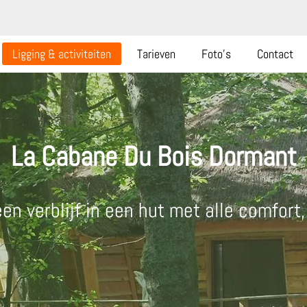
Ligging & activiteiten
Tarieven
Foto's
Contact
La Cabane Du Bois Dormant
een verblijf in een hut met alle comfort