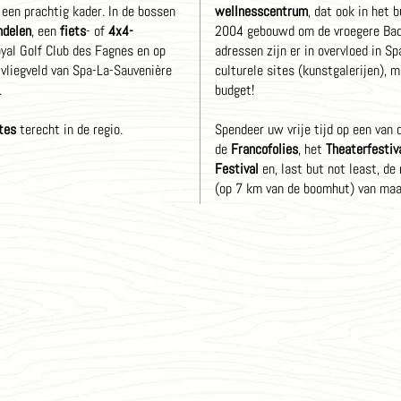
 een prachtig kader. In de bossen
wellnesscentrum
, dat ook in het 
delen
, een
fiets
- of
4x4-
2004 gebouwd om de vroegere Bad
oyal Golf Club des Fagnes en op
adressen zijn er in overvloed in S
 vliegveld van Spa-La-Sauvenière
culturele sites (kunstgalerijen), 
.
budget!
stes
terecht in de regio.
Spendeer uw vrije tijd op een van 
de
Francofolies
, het
Theaterfestiv
Festival
en, last but not least, d
(op 7 km van de boomhut) van maar