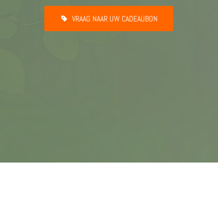
VRAAG NAAR UW CADEAUBON
La Cabane Du Bois Dormant